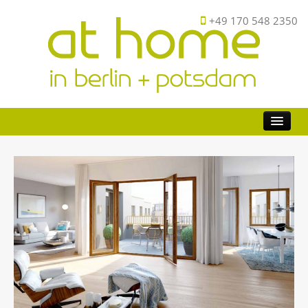
+49 170 548 2350
Buy
Investor
Sell
FAQ
About
Contact